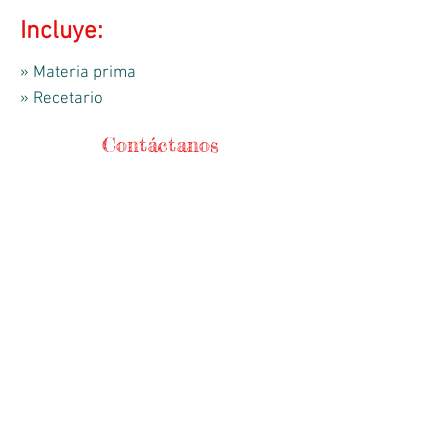
Incluye:
» Materia prima
» Recetario
Contáctanos
Teléfonos
56744368
/
56721271
WhatsApp
5525241840
HORARIO DE APERTURA