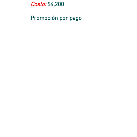
Costo:
$4,200
Promoción por pago
anticipado, hasta el 13
de noviembre 2025
Costo
$
3,900
Incluye:
» Materia prima
» Recetario
Contáctanos