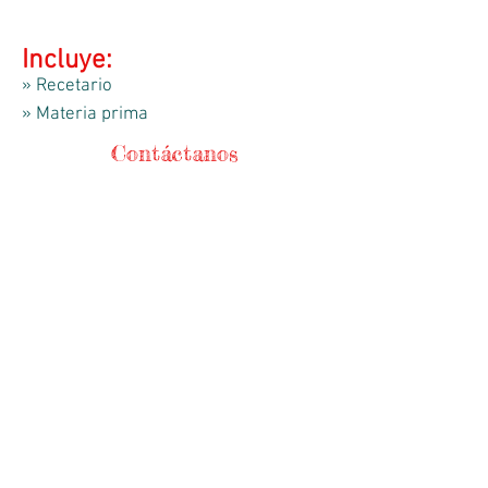
Incluye:
» Recetario
»
Materia prima
Contáctanos
Teléfonos
56744368
/
56721271
WhatsApp
5525241840
HORARIO DE APERTURA