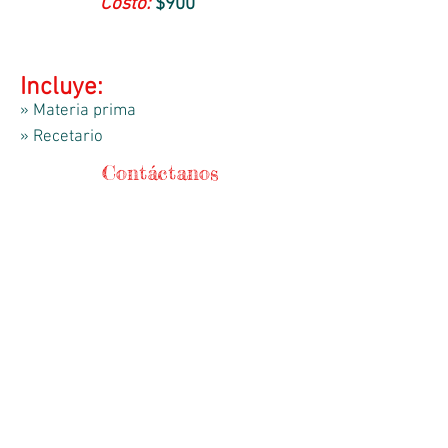
Costo:
$900
Incluye:
» Materia prima
» Recetario
Contáctanos
Teléfonos
56744368
/
56721271
WhatsApp
5525241840