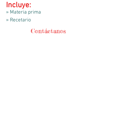
Incluye:
» Materia prima
» Recetario
Contáctanos
Teléfonos
56744368
/
56721271
WhatsApp
5525241840
HORARIO DE APERTURA
Lunes-Viernes
9:00am - 18:00 hrs
​ Sábado 9
:00
am - 14:00 hrs