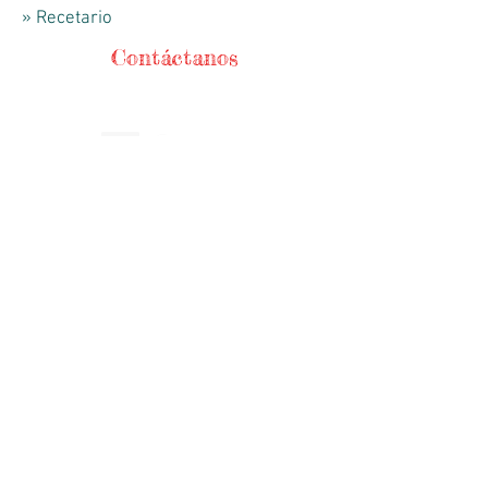
» Recetario
Contáctanos
Teléfonos
56744368
/
56721271
WhatsApp
5525241840
HORARIO DE APERTURA
Lunes-Viernes
9:00am - 18:00 hrs
​ Sábado 9
:00
am - 14:00 hrs
DIRECCIÓN
Serafín Olarte 151