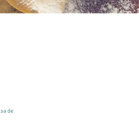
o
lsa de