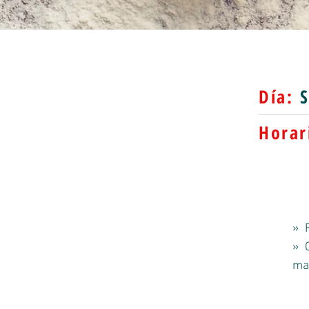
Día:
S
Horar
» F
» C
man