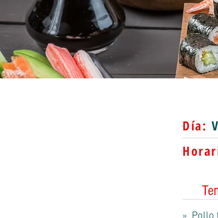
Día:
V
Horar
Te
Pollo 
»