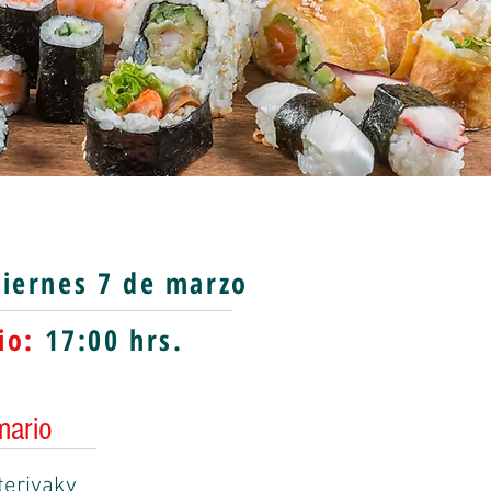
iernes 7 de marzo
io:
17
:00 hrs.
mario
teriyaky