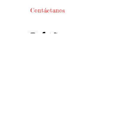
Contáctanos
Teléfonos
56744368
/
56721271
WhatsApp
5525241840
HORARIO DE APERTURA
Lunes-Viernes
9:00am - 18:00 hrs
​ Sábado 9
:00
am - 14:00 hrs
DIRECCIÓN
Serafín Olarte 151
Col. Independencia,