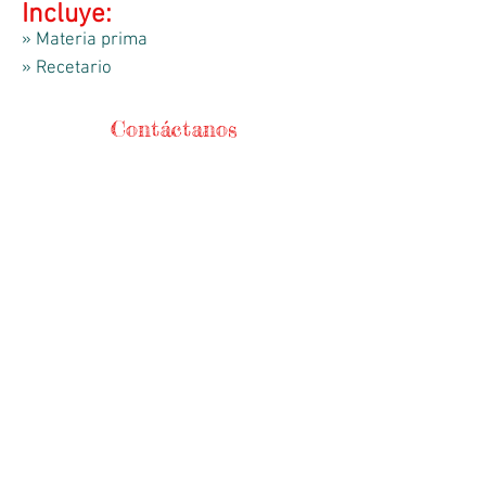
Incluye:
» Materia prima
» Recetario
Contáctanos
Teléfonos
56744368
/
56721271
WhatsApp
5525241840
HORARIO DE APERTURA
Lunes-Viernes
9:00am - 18:00 hrs