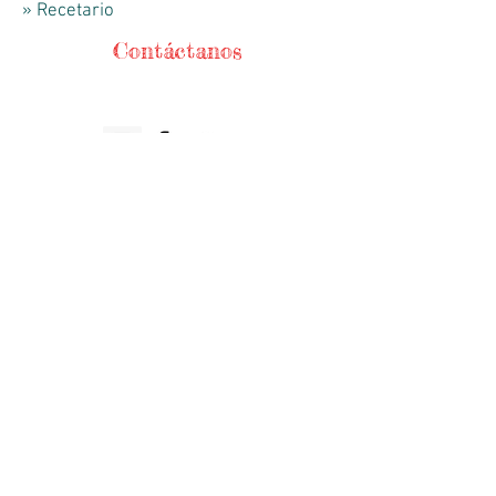
» Recetario
Contáctanos
Teléfonos
56744368
/
56721271
WhatsApp
5525241840
HORARIO DE APERTURA
Lunes-Viernes
9:00am - 18:00 hrs
​ Sábado 9
:00
am - 14:00 hrs
DIRECCIÓN
Serafín Olarte 151