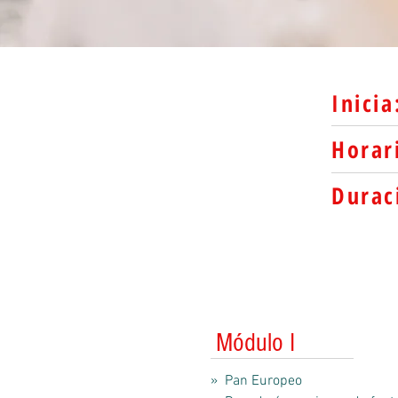
Inicia
Horar
Durac
Módulo I
» Pan Europeo