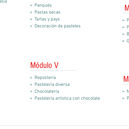
asía
» Panqués
M
» Pastas secas
» Tartas y pays
» P
» Decoración de pasteles
» P
» B
» G
Módulo V
M
» Repostería
» Pastelería diversa
» Chocolatería
» N
» Pastelería artística con chocolate
» P