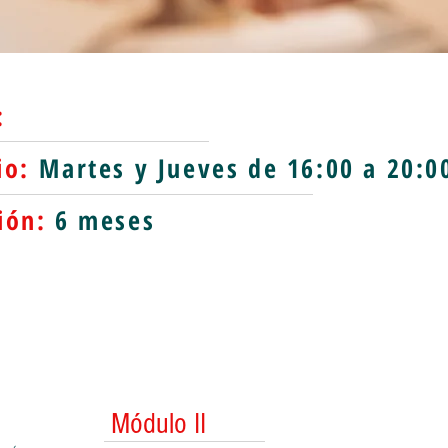
:
io:
M
artes y Jueves de 16:00 a 20:0
ión:
6 meses
Módulo II