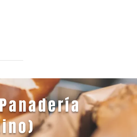
 Panadería
tino)