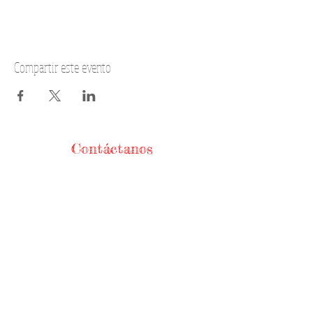
Compartir este evento
Contáctanos
Teléfonos
56744368
/
56721271